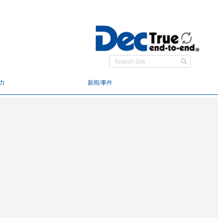
力
新闻/事件