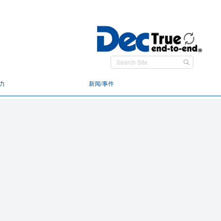
力
新闻/事件