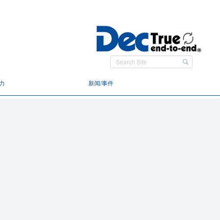
力
新闻/事件